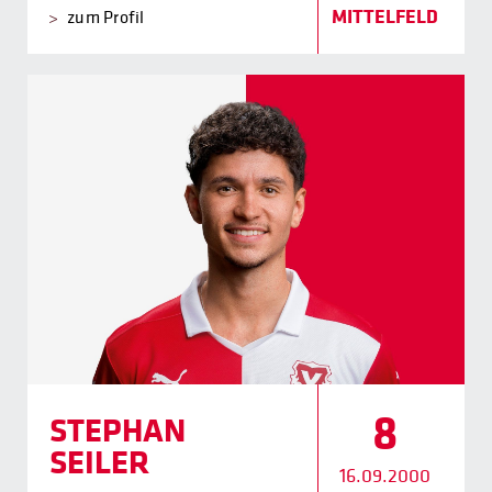
MITTELFELD
zum Profil
8
STEPHAN
SEILER
16.09.2000