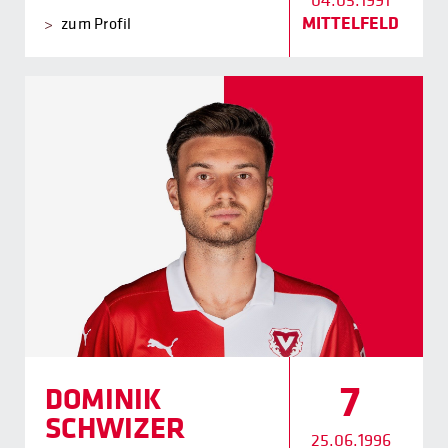
04.05.1991
MITTELFELD
zum Profil
7
DOMINIK
SCHWIZER
25.06.1996