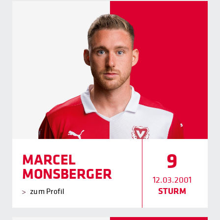
9
MARCEL
MONSBERGER
12.03.2001
STURM
zum Profil