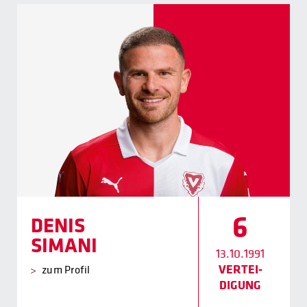
6
DENIS
SIMANI
13.10.1991
VERTEI­
zum Profil
DIGUNG