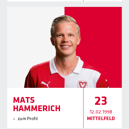
23
MATS
HAMMERICH
12.02.1998
MITTELFELD
zum Profil