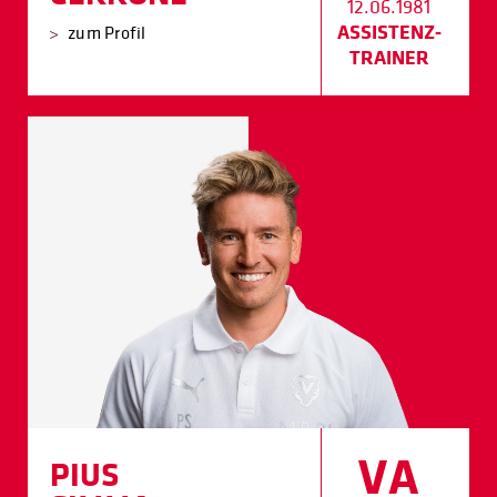
12.06.1981
ASSISTENZ­
zum Profil
TRAINER
VA
PIUS