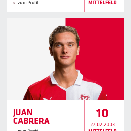
MITTELFELD
zum Profil
10
JUAN
CABRERA
27.02.2003