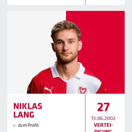
27
NIKLAS
LANG
13.06.2002
VERTEI­
zum Profil
DIGUNG