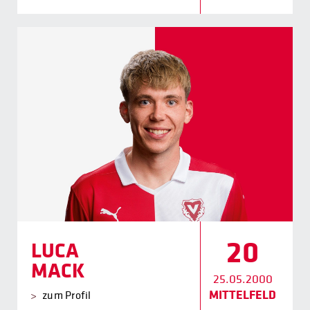
20
LUCA
MACK
25.05.2000
MITTELFELD
zum Profil