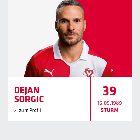
39
DEJAN
SORGIC
15.09.1989
STURM
zum Profil