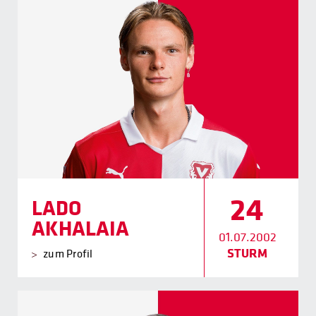
24
LADO
AKHALAIA
01.07.2002
STURM
zum Profil