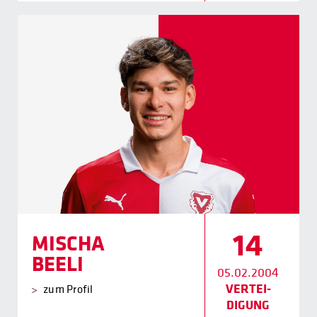
14
MISCHA
BEELI
05.02.2004
VERTEI­
zum Profil
DIGUNG