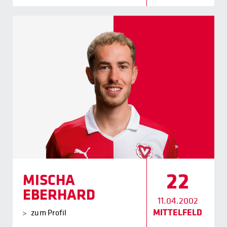
22
MISCHA
EBERHARD
11.04.2002
MITTELFELD
zum Profil