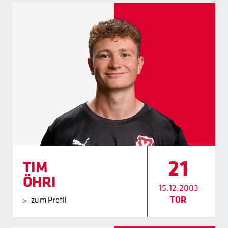
21
TIM
ÖHRI
15.12.2003
TOR
zum Profil