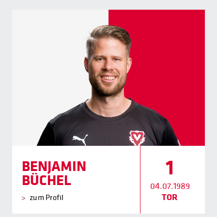
1
BENJAMIN
BÜCHEL
04.07.1989
TOR
zum Profil