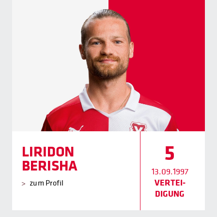
5
LIRIDON
BERISHA
13.09.1997
VERTEI­
zum Profil
DIGUNG