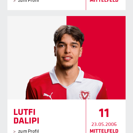
MITTELFELD
zum Profil
11
LUTFI
DALIPI
23.05.2006
MITTELFELD
zum Profil