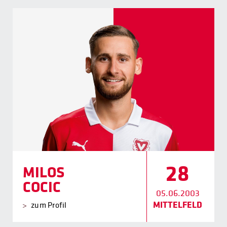
28
MILOS
COCIC
05.06.2003
MITTELFELD
zum Profil