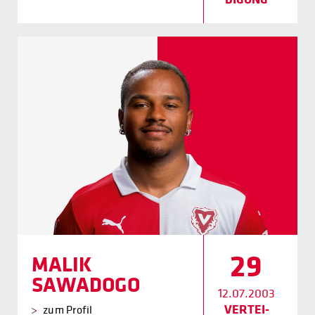
29
MALIK
SAWADOGO
12.07.2003
VERTEI­
zum Profil