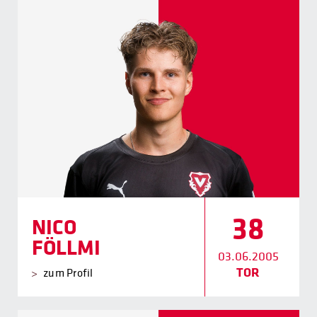
38
NICO
FÖLLMI
03.06.2005
TOR
zum Profil