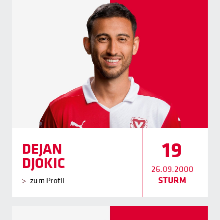
19
DEJAN
DJOKIC
26.09.2000
STURM
zum Profil