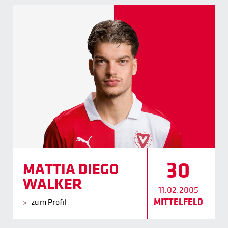
30
MATTIA DIEGO
WALKER
11.02.2005
MITTELFELD
zum Profil