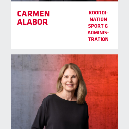
CARMEN
KOORDI­
NATION
ALABOR
SPORT &
ADMINIS­
TRATION