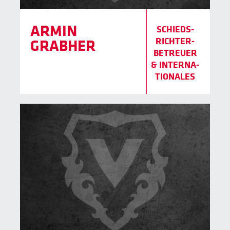
ARMIN
SCHIEDS­
RICH­TER­
GRABHER
BE­TREUER
& INTERNA­
TIONALES