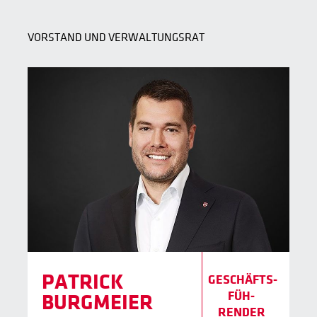
VORSTAND UND VERWALTUNGSRAT
PATRICK
GESCHÄFTS­
FÜH­
BURGMEIER
RENDER