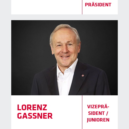
PRÄSIDENT
LORENZ
VIZEPRÄ­
SIDENT /
GASSNER
JUNIOREN