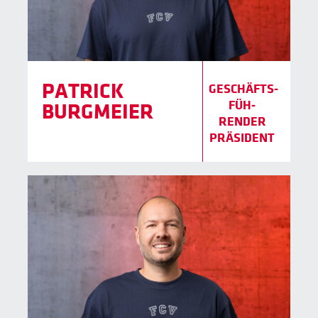
PATRICK
GESCHÄFTS­
FÜH­
BURGMEIER
RENDER
PRÄSIDENT