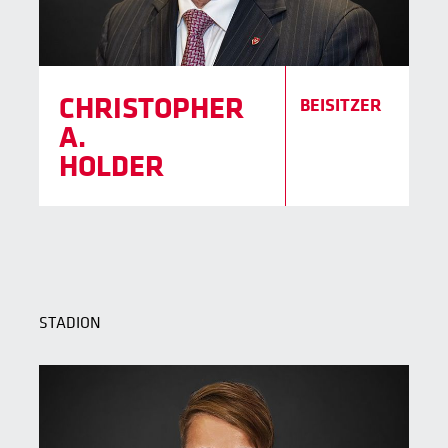
CHRISTOPHER
BEISITZER
A.
HOLDER
STADION