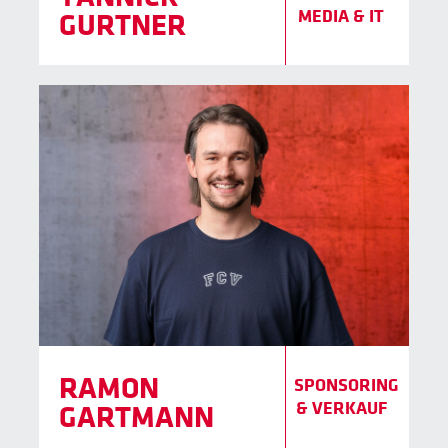
MEDIA & IT
GURTNER
RAMON
SPONSORING
& VERKAUF
GARTMANN