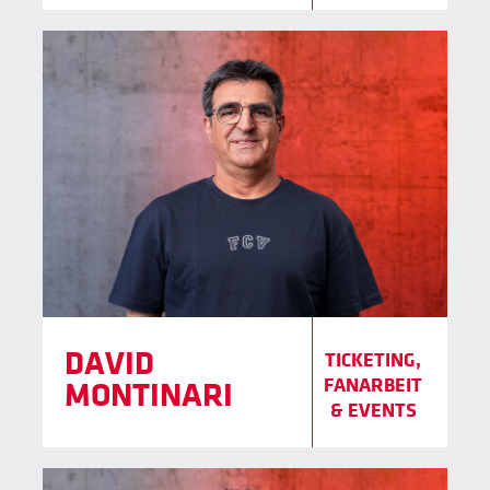
DAVID
TICKETING,
FANARBEIT
MONTINARI
& EVENTS