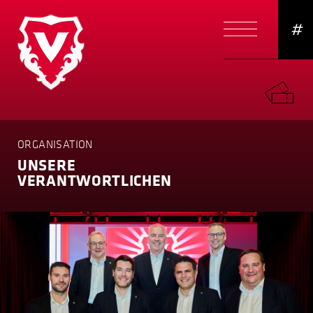
#
ORGANISATION
UNSERE
VERANT­WORT­LICHEN