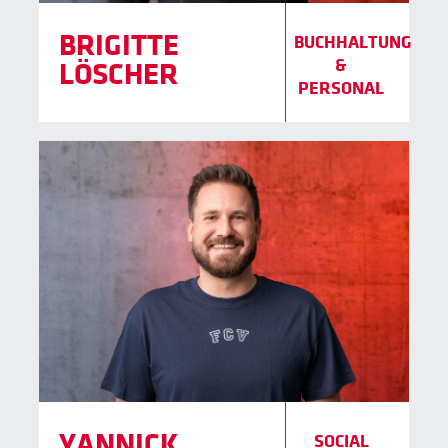
BRIGITTE
BUCHHALTUNG
&
LÖSCHER
PERSONAL
YANNICK
SOCIAL