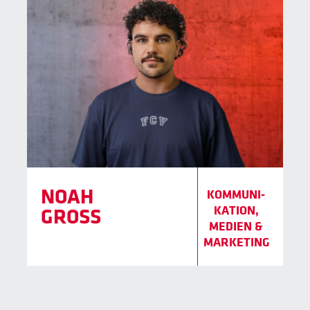
NOAH
KOMMUNI­
KATION,
GROSS
MEDIEN &
MARKETING