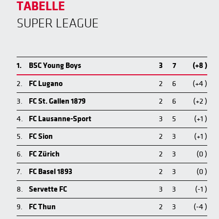
TABELLE
SUPER LEAGUE
1.
BSC Young Boys
3
7
(+8 )
2.
FC Lugano
2
6
(+4 )
3.
FC St. Gallen 1879
2
6
(+2 )
4.
FC Lausanne-Sport
3
5
(+1 )
5.
FC Sion
2
3
(+1 )
6.
FC Zürich
2
3
(0 )
7.
FC Basel 1893
2
3
(0 )
8.
Servette FC
3
3
(-1 )
9.
FC Thun
2
3
(-4 )