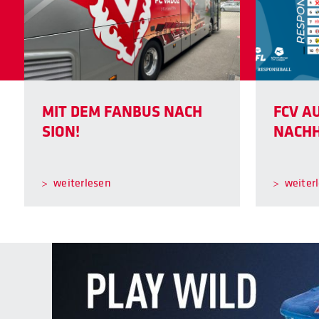
MIT DEM FANBUS NACH
FCV AU
SION!
NACHH
weiterlesen
weiter