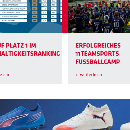
F PLATZ 1 IM
ERFOLGREICHES
ALTIGKEITSRANKING
11TEAMSPORTS
FUSSBALLCAMP
lesen
weiterlesen