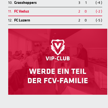
10.
Grasshoppers
3
1
(-4 )
11.
FC Vaduz
2
0
(-2 )
12.
FC Luzern
2
0
(-5 )