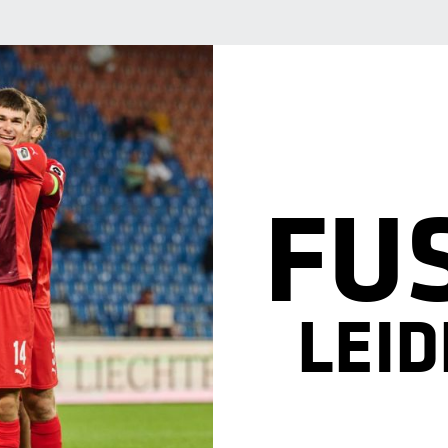
FU
LEI