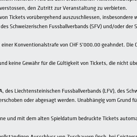
erstossen, den Zutritt zur Veranstaltung zu verbieten.
eit von Tickets vorübergehend auszuschliessen, insbesonder
des Schweizerischen Fussballverbands (SFV) und/oder der Sw
t einer Konventionalstrafe von CHF 5'000.00 geahndet. Die
 keine Gewähr für die Gültigkeit von Tickets, die nicht üb
 des Liechtensteinischen Fussballverbands (LFV), des Schw
 verschoben oder abgesagt werden. Unabhängig vom Grund für
e und mit dem alten Spieldatum bedruckte Tickets automati
ollständigen Ausschluss von Zuschauern (insb. bei Geisters