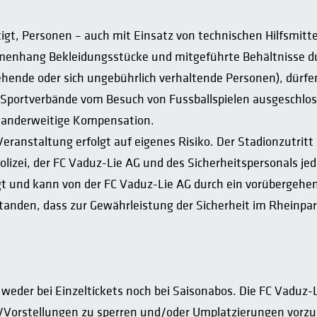
tigt, Personen – auch mit Einsatz von technischen Hilfsmitte
mmenhang Bekleidungsstücke und mitgeführte Behältnisse dur
tehende oder sich ungebührlich verhaltende Personen), dürfe
 Sportverbände vom Besuch von Fussballspielen ausgeschloss
e anderweitige Kompensation.
eranstaltung erfolgt auf eigenes Risiko. Der Stadionzutri
lizei, der FC Vaduz-Lie AG und des Sicherheitspersonals jede
sagt und kann von der FC Vaduz-Lie AG durch ein vorüberge
rstanden, dass zur Gewährleistung der Sicherheit im Rhein
weder bei Einzeltickets noch bei Saisonabos. Die FC Vaduz-L
/Vorstellungen zu sperren und/oder Umplatzierungen vorzune