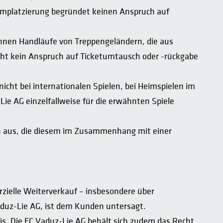
 Umplatzierung begründet keinen Anspruch auf
können Handläufe von Treppengeländern, die aus
teht kein Anspruch auf Ticketumtausch oder -rückgabe
nicht bei internationalen Spielen, bei Heimspielen im
Lie AG einzelfallweise für die erwähnten Spiele
den aus, die diesem im Zusammenhang mit einer
rzielle Weiterverkauf – insbesondere über
aduz-Lie AG, ist dem Kunden untersagt.
eis. Die FC Vaduz-Lie AG behält sich zudem das Recht