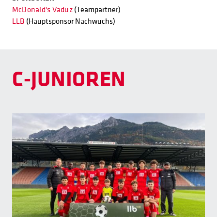
McDonald's
Vaduz
(Teampartner)
LLB
(Hauptsponsor Nachwuchs)
C-JUNIOREN