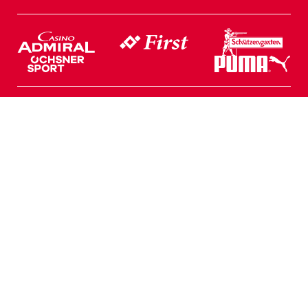
Web Partner
Geschäftsstelle
Rheinpark Stadion
Postfach 158
T +423 375 18 00
Lettstrasse 74
9490 Vaduz
info@fcvaduz.li
Home
Login Shop