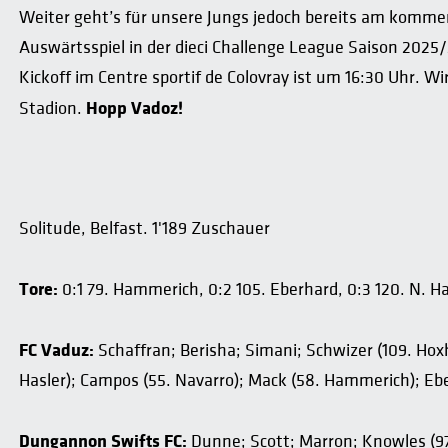
Weiter geht’s für unsere Jungs jedoch bereits am komm
Auswärtsspiel in der dieci Challenge League Saison 2025/2
Kickoff im Centre sportif de Colovray ist um 16:30 Uhr. 
Hopp Vadoz!
Stadion.
Solitude, Belfast. 1'189 Zuschauer
Tore:
0:1 79. Hammerich, 0:2 105. Eberhard, 0:3 120. N. Ha
FC Vaduz:
Schaffran; Berisha; Simani; Schwizer (109. Hoxha
Hasler); Campos (55. Navarro); Mack (58. Hammerich); Eb
Dungannon Swifts FC:
Dunne; Scott; Marron; Knowles (97. 