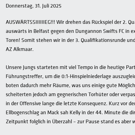
Donnerstag, 31. Juli 2025
AUSWÄRTSSIIIIIIEG!!! Wir drehen das Rückspiel der 2. Q
auswärts in Belfast gegen den Dungannon Swifts FC in e
Toren! Somit stehen wir in der 3. Qualifikationsrunde u
AZ Alkmaar.
Unsere Jungs starteten mit viel Tempo in die heutige Pa
Führungstreffer, um die 0:1-Hinspielniederlage auszuglei
boten dadurch mehr Räume, was uns einige gute Möglichk
scheiterten jedoch am gegnerischen Torhüter oder verpass
in der Offensive lange die letzte Konsequenz. Kurz vor 
Ellbogenschlag an Mack sah Kelly in der 44. Minute die d
Zeitpunkt folglich in Überzahl – zur Pause stand es aber 