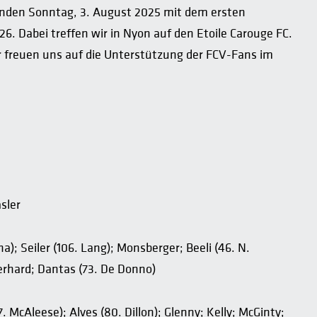
enden Sonntag, 3. August 2025 mit dem ersten
6. Dabei treffen wir in Nyon auf den Etoile Carouge FC.
Wir freuen uns auf die Unterstützung der FCV-Fans im
sler
); Seiler (106. Lang); Monsberger; Beeli (46. N.
erhard; Dantas (73. De Donno)
McAleese); Alves (80. Dillon); Glenny; Kelly; McGinty;