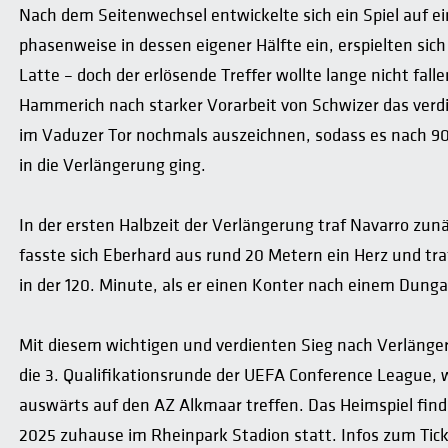
Nach dem Seitenwechsel entwickelte sich ein Spiel auf e
phasenweise in dessen eigener Hälfte ein, erspielten sic
Latte – doch der erlösende Treffer wollte lange nicht fal
Hammerich nach starker Vorarbeit von Schwizer das verdi
im Vaduzer Tor nochmals auszeichnen, sodass es nach 90
in die Verlängerung ging.
In der ersten Halbzeit der Verlängerung traf Navarro zunä
fasste sich Eberhard aus rund 20 Metern ein Herz und tr
in der 120. Minute, als er einen Konter nach einem Dung
Mit diesem wichtigen und verdienten Sieg nach Verlänge
die 3. Qualifikationsrunde der UEFA Conference League, 
auswärts auf den AZ Alkmaar treffen. Das Heimspiel fin
2025 zuhause im Rheinpark Stadion statt. Infos zum Tick