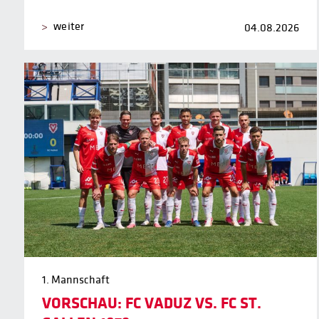
weiter
04.08.2026
1. Mannschaft
VORSCHAU: FC VADUZ VS. FC ST.