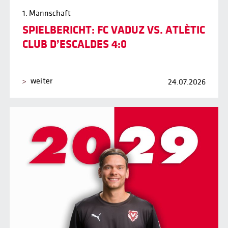
1. Mannschaft
SPIELBERICHT: FC VADUZ VS. ATLÈTIC
CLUB D’ESCALDES 4:0
weiter
24.07.2026