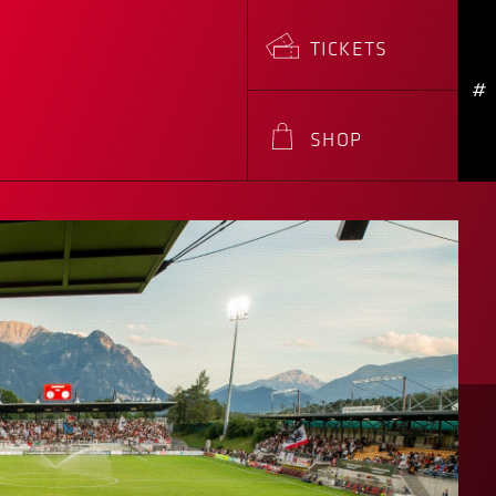
TICKETS
#
SHOP