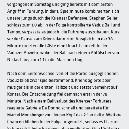
vergangenem Samstag und ging bereits mit dem ersten
Angriff in Führung. In der 1. Spielminute kombinierten sich
unsere Jungs durch die Krienser Defensive, Stephan Seiler
schloss zum 1:0 ab. In der Folge kontrollierte Vaduz Ball und
Tempo, verpasste es jedoch, die Führung auszubauen. Kurz
vor der Pause kam Kriens dann zum Ausgleich. In der 38.
Minute nutzten die Gäste eine Unachtsamkeit in der
Vaduzer Abwehr, wobei der Ball nach einem Abfälscher von
Niklas Lang zum 1:1 in die Maschen flog.
Nach dem Seitenwechsel verlief die Partie ausgeglichener.
Vaduz blieb zwar spielbestimmend, Kriens agierte aber
mutiger als in der ersten Halbzeit und setzte vermehrt auf
Konter. Die Entscheidung fiel demnach erst in der 78.
Minute: Nach einem Ballverlust des Krienser Torhüters
reagierte Gabriele De Donno schnell und bereitete für
Marcel Monsberger vor, der per Kopf das 2:1 erzielte. Weitere
Chancen blieben in der Folge ungenutzt, sodass es bis zum
Schlusspfiff beim knappen, aber verdienten Sieg für Vaduz