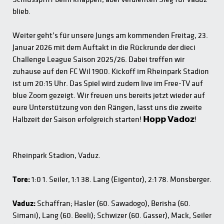
blieb.
Weiter geht’s für unsere Jungs am kommenden Freitag, 23.
Januar 2026 mit dem Auftakt in die Rückrunde der dieci
Challenge League Saison 2025/26. Dabei treffen wir
zuhause auf den FC Wil 1900. Kickoff im Rheinpark Stadion
ist um 20:15 Uhr. Das Spiel wird zudem live im Free-TV auf
blue Zoom gezeigt. Wir freuen uns bereits jetzt wieder auf
eure Unterstützung von den Rängen, lasst uns die zweite
Halbzeit der Saison erfolgreich starten! 𝗛𝗼𝗽𝗽 𝗩𝗮𝗱𝗼𝘇!
Rheinpark Stadion, Vaduz.
Tore:
1:0 1. Seiler, 1:1 38. Lang (Eigentor), 2:1 78. Monsberger.
Vaduz:
Schaffran; Hasler (60. Sawadogo), Berisha (60.
Simani), Lang (60. Beeli); Schwizer (60. Gasser), Mack, Seiler