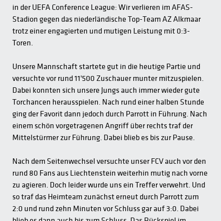
in der UEFA Conference League: Wir verlieren im AFAS-
Stadion gegen das niederländische Top-Team AZ Alkmaar
trotz einer engagierten und mutigen Leistung mit 0:3-
Toren.
Unsere Mannschaft startete gut in die heutige Partie und
versuchte vor rund 11'500 Zuschauer munter mitzuspielen.
Dabei konnten sich unsere Jungs auch immer wieder gute
Torchancen herausspielen. Nach rund einer halben Stunde
ging der Favorit dann jedoch durch Parrott in Führung. Nach
einem schön vorgetragenen Angriff über rechts traf der
Mittelstürmer zur Führung. Dabei blieb es bis zur Pause.
Nach dem Seitenwechsel versuchte unser FCV auch vor den
rund 80 Fans aus Liechtenstein weiterhin mutig nach vorne
zu agieren. Doch leider wurde uns ein Treffer verwehrt. Und
so traf das Heimteam zunächst erneut durch Parrott zum
2:0 und rund zehn Minuten vor Schluss gar auf 3:0. Dabei
blieb es dann auch bis zum Schluss. Das Rückspiel im