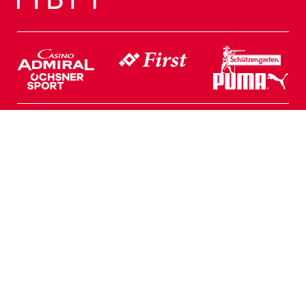
Web Partner
Geschäftsstelle
Rheinpark Stadion
Postfach 158
T +423 375 18 00
Lettstrasse 74
9490 Vaduz
info@fcvaduz.li