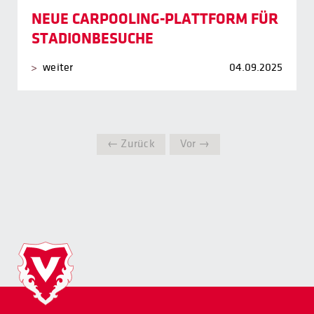
NEUE CARPOOLING-PLATTFORM FÜR
STADIONBESUCHE
weiter
04.09.2025
← Zurück
Vor →