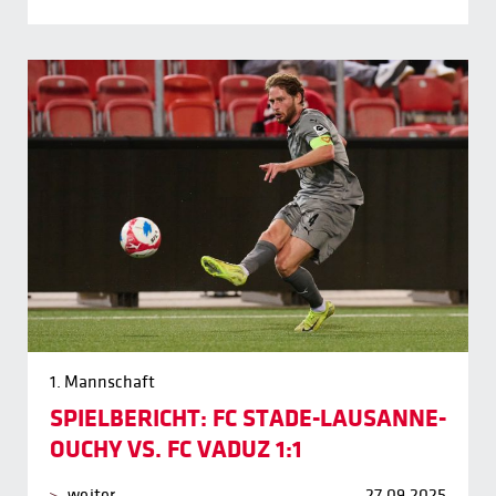
1. Mannschaft
SPIELBERICHT: FC STADE-LAUSANNE-
OUCHY VS. FC VADUZ 1:1
weiter
27.09.2025