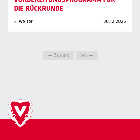
DIE RÜCKRUNDE
weiter
30.12.2025
← Zurück
Vor →