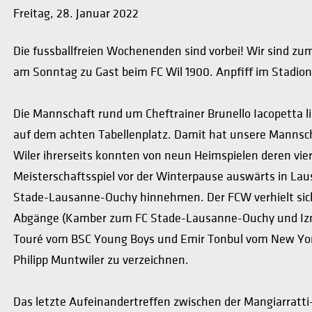
Freitag, 28. Januar 2022
Die fussballfreien Wochenenden sind vorbei! Wir sind zum
am Sonntag zu Gast beim FC Wil 1900. Anpfiff im Stadion 
Die Mannschaft rund um Cheftrainer Brunello Iacopetta l
auf dem achten Tabellenplatz. Damit hat unsere Mannsch
Wiler ihrerseits konnten von neun Heimspielen deren vie
Meisterschaftsspiel vor der Winterpause auswärts in Lau
Stade-Lausanne-Ouchy hinnehmen. Der FCW verhielt sich i
Abgänge (Kamber zum FC Stade-Lausanne-Ouchy und Izmi
Touré vom BSC Young Boys und Emir Tonbul vom New York
Philipp Muntwiler zu verzeichnen.
Das letzte Aufeinandertreffen zwischen der Mangiarratt