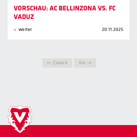
VORSCHAU: AC BELLINZONA VS. FC
VADUZ
weiter
20.11.2025
← Zurück
Vor →