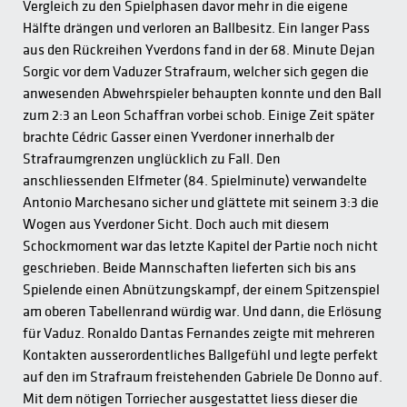
Vergleich zu den Spielphasen davor mehr in die eigene
Hälfte drängen und verloren an Ballbesitz. Ein langer Pass
aus den Rückreihen Yverdons fand in der 68. Minute Dejan
Sorgic vor dem Vaduzer Strafraum, welcher sich gegen die
anwesenden Abwehrspieler behaupten konnte und den Ball
zum 2:3 an Leon Schaffran vorbei schob. Einige Zeit später
brachte Cédric Gasser einen Yverdoner innerhalb der
Strafraumgrenzen unglücklich zu Fall. Den
anschliessenden Elfmeter (84. Spielminute) verwandelte
Antonio Marchesano sicher und glättete mit seinem 3:3 die
Wogen aus Yverdoner Sicht. Doch auch mit diesem
Schockmoment war das letzte Kapitel der Partie noch nicht
geschrieben. Beide Mannschaften lieferten sich bis ans
Spielende einen Abnützungskampf, der einem Spitzenspiel
am oberen Tabellenrand würdig war. Und dann, die Erlösung
für Vaduz. Ronaldo Dantas Fernandes zeigte mit mehreren
Kontakten ausserordentliches Ballgefühl und legte perfekt
auf den im Strafraum freistehenden Gabriele De Donno auf.
Mit dem nötigen Torriecher ausgestattet liess dieser die