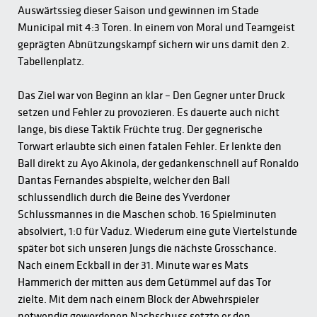
Auswärtssieg dieser Saison und gewinnen im Stade
Municipal mit 4:3 Toren. In einem von Moral und Teamgeist
geprägten Abnützungskampf sichern wir uns damit den 2.
Tabellenplatz.
Das Ziel war von Beginn an klar – Den Gegner unter Druck
setzen und Fehler zu provozieren. Es dauerte auch nicht
lange, bis diese Taktik Früchte trug. Der gegnerische
Torwart erlaubte sich einen fatalen Fehler. Er lenkte den
Ball direkt zu Ayo Akinola, der gedankenschnell auf Ronaldo
Dantas Fernandes abspielte, welcher den Ball
schlussendlich durch die Beine des Yverdoner
Schlussmannes in die Maschen schob. 16 Spielminuten
absolviert, 1:0 für Vaduz. Wiederum eine gute Viertelstunde
später bot sich unseren Jungs die nächste Grosschance.
Nach einem Eckball in der 31. Minute war es Mats
Hammerich der mitten aus dem Getümmel auf das Tor
zielte. Mit dem nach einem Block der Abwehrspieler
notwendig gewordenen Nachschuss setzte er den