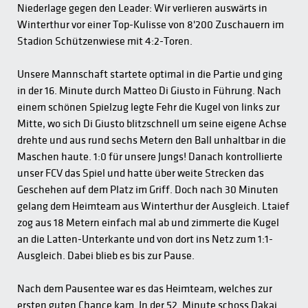
Niederlage gegen den Leader: Wir verlieren auswärts in
Winterthur vor einer Top-Kulisse von 8'200 Zuschauern im
Stadion Schützenwiese mit 4:2-Toren.
Unsere Mannschaft startete optimal in die Partie und ging
in der 16. Minute durch Matteo Di Giusto in Führung. Nach
einem schönen Spielzug legte Fehr die Kugel von links zur
Mitte, wo sich Di Giusto blitzschnell um seine eigene Achse
drehte und aus rund sechs Metern den Ball unhaltbar in die
Maschen haute. 1:0 für unsere Jungs! Danach kontrollierte
unser FCV das Spiel und hatte über weite Strecken das
Geschehen auf dem Platz im Griff. Doch nach 30 Minuten
gelang dem Heimteam aus Winterthur der Ausgleich. Ltaief
zog aus 18 Metern einfach mal ab und zimmerte die Kugel
an die Latten-Unterkante und von dort ins Netz zum 1:1-
Ausgleich. Dabei blieb es bis zur Pause.
Nach dem Pausentee war es das Heimteam, welches zur
ersten guten Chance kam. In der 52. Minute schoss Dakaj