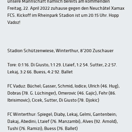
unsere Mannschaft nämlich bereits am kommenden
Freitag, 22. April 2022 zuhause gegen den Neuchâtel Xamax
FCS. Kickoff im Rheinpark Stadion ist um 20:15 Uhr. Hopp
Vadoz!
Stadion Schützenwiese, Winterthur, 8’200 Zuschauer
Tore: 0:1 16. Di Giusto, 1:1 29. Ltaief, 1:2 54. Sutter, 2:2 57.
Lekaj, 3:2 66. Buess, 4:2 92. Ballet
FC Vaduz: Büchel; Gasser, Schmid, Iodice; Ulrich (46. Hug),
Dobras (78. G. Lüchinger), Omerovic (46. Gajic), Fehr (86.
Ibrisimovic); Cicek, Sutter, Di Giusto (78. Djokic)
FC Winterthur: Spiegel; Diaby, Lekaj, Gelmi, Gantenbein;
Dakaj, Abedini; Ltaief (76. Manzambi), Alves (92. Arnold),
Tushi (76. Ramizi); Buess (76. Ballet)