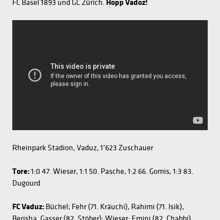
FC Basel 1893 und GC Zürich.
Hopp Vadoz!
Rheinpark Stadion, Vaduz, 1’623 Zuschauer
Tore:
1:0 47. Wieser, 1:1 50. Pasche, 1:2 66. Gomis, 1:3 83.
Dugourd
FC Vaduz:
Büchel; Fehr (71. Kräuchi), Rahimi (71. Isik),
Berisha, Gasser (82. Stöber); Wieser; Emini (82. Chabbi),