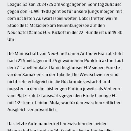
League Saison 2024/25 am vergangenen Sonntag zuhause
gegen den FC Wil 1900 geht es für unsere Jungs morgen mit
dem nächsten Auswärtsspiel weiter. Dabei treffen wir im
Stade de la Maladière am Neuenburgersee auf den
Neuchâtel Xamax FCS. Kickoff in der 22. Runde ist um 19:30
Uhr.
Die Mannschaft von Neo-Cheftrainer Anthony Braizat steht
nach 21 Spieltagen mit 25 gewonnenen Punkten aktuell auf
dem 7. Tabellenplatz. Damit liegt unser FCV sieben Punkte
vor den Xamaxiens in der Tabelle. Die Westschweizer sind
nicht sehr erfolgreich in die Rückrunde gestartet und
mussten in den drei bisherigen Partien jeweils als Verlierer
vom Platz; zuletzt auswärts gegen den Etoile Carouge FC
mit 1:2-Toren. Liridon Mulaj war für den zwischenzeitlichen
Ausgleich verantwortlich.
Das letzte Aufeinandertreffen zwischen den beiden
Mannschaften fand am 14. Spieltag der laufenden dieci