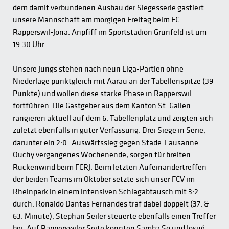
dem damit verbundenen Ausbau der Siegesserie gastiert
unsere Mannschaft am morgigen Freitag beim FC
Rapperswil-Jona. Anpfiff im Sportstadion Grünfeld ist um
19:30 Uhr.
Unsere Jungs stehen nach neun Liga-Partien ohne
Niederlage punktgleich mit Aarau an der Tabellenspitze (39
Punkte) und wollen diese starke Phase in Rapperswil
fortführen. Die Gastgeber aus dem Kanton St. Gallen
rangieren aktuell auf dem 6. Tabellenplatz und zeigten sich
zuletzt ebenfalls in guter Verfassung: Drei Siege in Serie,
darunter ein 2:0- Auswärtssieg gegen Stade-Lausanne-
Ouchy vergangenes Wochenende, sorgen für breiten
Rückenwind beim FCRJ. Beim letzten Aufeinandertreffen
der beiden Teams im Oktober setzte sich unser FCV im
Rheinpark in einem intensiven Schlagabtausch mit 3:2
durch. Ronaldo Dantas Fernandes traf dabei doppelt (37. &
63. Minute), Stephan Seiler steuerte ebenfalls einen Treffer
bei. Auf Rapperswiler Seite konnten Samba So und Josué