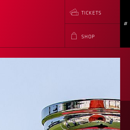
TICKETS
#
SHOP