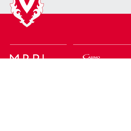
Geschäftsstelle
Rheinpark Stadion
Postfach 158
T +423 375 18 00
Lettstrasse 74
9490 Vaduz
info@fcvaduz.li