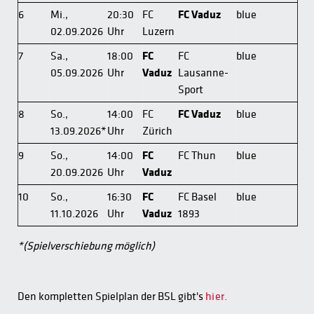
6
Mi.,
20:30
FC
FC Vaduz
blue
02.09.2026
Uhr
Luzern
7
Sa.,
18:00
FC
FC
blue
05.09.2026
Uhr
Vaduz
Lausanne-
Sport
8
So.,
14:00
FC
FC Vaduz
blue
13.09.2026*
Uhr
Zürich
9
So.,
14:00
FC
FC Thun
blue
20.09.2026
Uhr
Vaduz
10
So.,
16:30
FC
FC Basel
blue
11.10.2026
Uhr
Vaduz
1893
*(Spielverschiebung möglich)
Den kompletten Spielplan der BSL gibt's
hier.