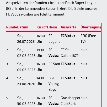
Anspielzeiten der Runden 1 bis 10 der Brack Super League
(BSL) in der kommenden Saison fixiert. Die Spiele unseres
FC Vaduz wurden wie folgt terminiert:
Runde
Datum
Kickoff
Heim
Auswärts
Übertragung
1
So.,
16:30
FC
FC Vaduz
SRG (Free-
26.07.2026
Uhr
Lugano
TV)
2
So.,
14:00
FC
FC St.
blue
02.08.2026
Uhr
Vaduz
Gallen 1879
3
So.,
16:30
FC Sion
FC Vaduz
blue
09.08.2026
Uhr
4
So.,
14:00
BSC
FC Vaduz
blue
23.08.2026
Uhr
Young
Boys
5
So.,
16:30
FC
Grasshopper
blue
30.08.2026
Uhr
Vaduz
Club Zürich