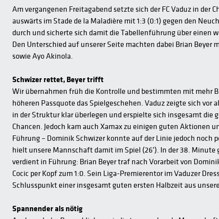
Am vergangenen Freitagabend setzte sich der FC Vaduz in der C
auswärts im Stade de la Maladière mit 1:3 (0:1) gegen den Neu
durch und sicherte sich damit die Tabellenführung über einen w
Den Unterschied auf unserer Seite machten dabei Brian Beyer 
sowie Ayo Akinola.
Schwizer rettet, Beyer trifft
Wir übernahmen früh die Kontrolle und bestimmten mit mehr Ba
höheren Passquote das Spielgeschehen. Vaduz zeigte sich vor 
in der Struktur klar überlegen und erspielte sich insgesamt die 
Chancen. Jedoch kam auch Xamax zu einigen guten Aktionen und
Führung – Dominik Schwizer konnte auf der Linie jedoch noch p
hielt unsere Mannschaft damit im Spiel (26’). In der 38. Minute 
verdient in Führung: Brian Beyer traf nach Vorarbeit von Domini
Cocic per Kopf zum 1:0. Sein Liga-Premierentor im Vaduzer Dress
Schlusspunkt einer insgesamt guten ersten Halbzeit aus unsere
Spannender als nötig