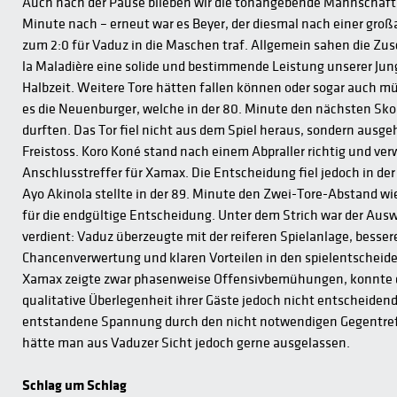
Auch nach der Pause blieben wir die tonangebende Mannschaft u
Minute nach – erneut war es Beyer, der diesmal nach einer groß
zum 2:0 für Vaduz in die Maschen traf. Allgemein sahen die Zu
la Maladière eine solide und bestimmende Leistung unserer Jung
Halbzeit. Weitere Tore hätten fallen können oder sogar auch m
es die Neuenburger, welche in der 80. Minute den nächsten Sk
durften. Das Tor fiel nicht aus dem Spiel heraus, sondern ausg
Freistoss. Koro Koné stand nach einem Abpraller richtig und ve
Anschlusstreffer für Xamax. Die Entscheidung fiel jedoch in der
Ayo Akinola stellte in der 89. Minute den Zwei-Tore-Abstand wi
für die endgültige Entscheidung. Unter dem Strich war der Aus
verdient: Vaduz überzeugte mit der reiferen Spielanlage, besser
Chancenverwertung und klaren Vorteilen in den spielentsche
Xamax zeigte zwar phasenweise Offensivbemühungen, konnte di
qualitative Überlegenheit ihrer Gäste jedoch nicht entscheiden
entstandene Spannung durch den nicht notwendigen Gegentref
hätte man aus Vaduzer Sicht jedoch gerne ausgelassen.
Schlag um Schlag