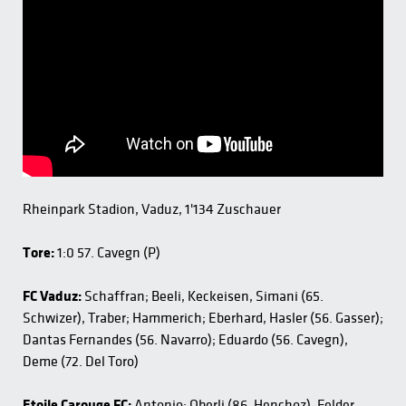
Rheinpark Stadion, Vaduz, 1'134 Zuschauer
Tore:
1:0 57. Cavegn (P)
FC Vaduz:
Schaffran; Beeli, Keckeisen, Simani (65.
Schwizer), Traber; Hammerich; Eberhard, Hasler (56. Gasser);
Dantas Fernandes (56. Navarro); Eduardo (56. Cavegn),
Deme (72. Del Toro)
Etoile Carouge FC:
Antonio; Oberli (86. Henchoz), Felder,