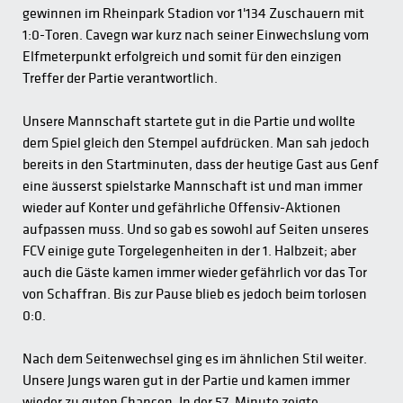
gewinnen im Rheinpark Stadion vor 1'134 Zuschauern mit
1:0-Toren. Cavegn war kurz nach seiner Einwechslung vom
Elfmeterpunkt erfolgreich und somit für den einzigen
Treffer der Partie verantwortlich.
Unsere Mannschaft startete gut in die Partie und wollte
dem Spiel gleich den Stempel aufdrücken. Man sah jedoch
bereits in den Startminuten, dass der heutige Gast aus Genf
eine äusserst spielstarke Mannschaft ist und man immer
wieder auf Konter und gefährliche Offensiv-Aktionen
aufpassen muss. Und so gab es sowohl auf Seiten unseres
FCV einige gute Torgelegenheiten in der 1. Halbzeit; aber
auch die Gäste kamen immer wieder gefährlich vor das Tor
von Schaffran. Bis zur Pause blieb es jedoch beim torlosen
0:0.
Nach dem Seitenwechsel ging es im ähnlichen Stil weiter.
Unsere Jungs waren gut in der Partie und kamen immer
wieder zu guten Chancen. In der 57. Minute zeigte