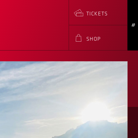
TICKETS
#
SHOP