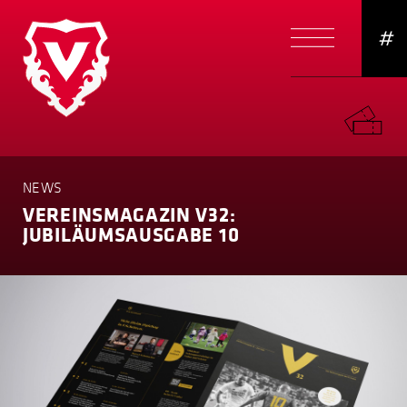
#
NEWS
VEREINS­MAGAZIN V32:
JUBILÄ­UMS­AUSGABE 10