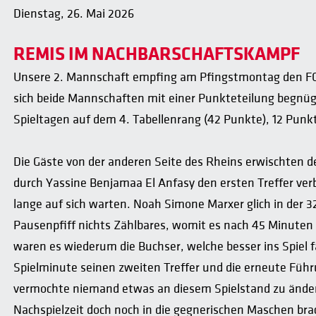
Dienstag, 26. Mai 2026
REMIS IM NACHBARSCHAFTSKAMPF
Unsere 2. Mannschaft empfing am Pfingstmontag den FC
sich beide Mannschaften mit einer Punkteteilung begnüg
Spieltagen auf dem 4. Tabellenrang (42 Punkte), 12 Punk
Die Gäste von der anderen Seite des Rheins erwischten d
durch Yassine Benjamaa El Anfasy den ersten Treffer verb
lange auf sich warten. Noah Simone Marxer glich in der 3
Pausenpfiff nichts Zählbares, womit es nach 45 Minuten m
waren es wiederum die Buchser, welche besser ins Spiel 
Spielminute seinen zweiten Treffer und die erneute Füh
vermochte niemand etwas an diesem Spielstand zu ändern,
Nachspielzeit doch noch in die gegnerischen Maschen bra