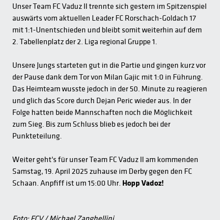
Unser Team FC Vaduz II trennte sich gestern im Spitzenspiel
auswärts vom aktuellen Leader FC Rorschach-Goldach 17
mit 1:1-Unentschieden und bleibt somit weiterhin auf dem
2. Tabellenplatz der 2. Liga regional Gruppe 1.
Unsere Jungs starteten gut in die Partie und gingen kurz vor
der Pause dank dem Tor von Milan Gajic mit 1:0 in Führung.
Das Heimteam wusste jedoch in der 50. Minute zu reagieren
und glich das Score durch Dejan Peric wieder aus. In der
Folge hatten beide Mannschaften noch die Möglichkeit
zum Sieg. Bis zum Schluss blieb es jedoch bei der
Punkteteilung.
Weiter geht's für unser Team FC Vaduz II am kommenden
Samstag, 19. April 2025 zuhause im Derby gegen den FC
Schaan. Anpfiff ist um 15:00 Uhr.
Hopp Vadoz!
Foto: FCV / Michael Zanghellini