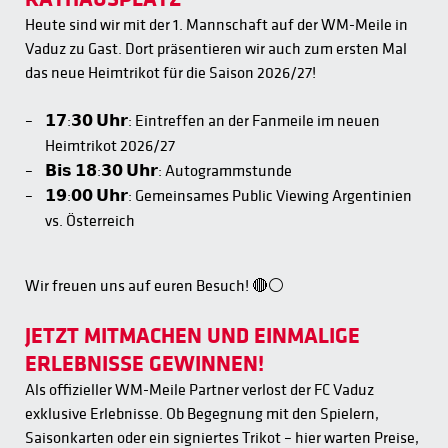
Heute sind wir mit der 1. Mannschaft auf der WM-Meile in
Vaduz zu Gast. Dort präsentieren wir auch zum ersten Mal
das neue Heimtrikot für die Saison 2026/27!
𝟭𝟳:𝟯𝟬 𝗨𝗵𝗿: Eintreffen an der Fanmeile im neuen
Heimtrikot 2026/27
𝗕𝗶𝘀 𝟭𝟴:𝟯𝟬 𝗨𝗵𝗿: Autogrammstunde
𝟭𝟵:𝟬𝟬 𝗨𝗵𝗿: Gemeinsames Public Viewing Argentinien
vs. Österreich
Wir freuen uns auf euren Besuch! 🔴⚪️
JETZT MITMACHEN UND EINMALIGE
ERLEBNISSE GEWINNEN!
Als offizieller WM-Meile Partner verlost der FC Vaduz
exklusive Erlebnisse. Ob Begegnung mit den Spielern,
Saisonkarten oder ein signiertes Trikot – hier warten Preise,