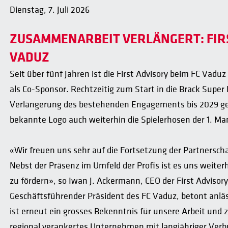
Dienstag, 7. Juli 2026
ZUSAMMENARBEIT VERLÄNGERT: FIRS
VADUZ
Seit über fünf Jahren ist die First Advisory beim FC Vaduz
als Co-Sponsor. Rechtzeitig zum Start in die Brack Super
Verlängerung des bestehenden Engagements bis 2029 geein
bekannte Logo auch weiterhin die Spielerhosen der 1. Man
«Wir freuen uns sehr auf die Fortsetzung der Partnerscha
Nebst der Präsenz im Umfeld der Profis ist es uns weite
zu fördern», so Iwan J. Ackermann, CEO der First Advisor
Geschäftsführender Präsident des FC Vaduz, betont anläs
ist erneut ein grosses Bekenntnis für unsere Arbeit und z
regional verankertes Unternehmen mit langjähriger Verb