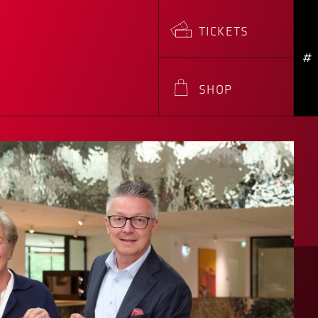
TICKETS
#
SHOP