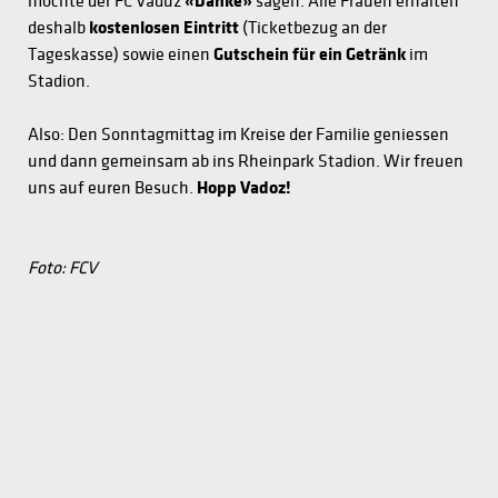
möchte der FC Vaduz
«Danke»
sagen. Alle Frauen erhalten
deshalb
kostenlosen Eintritt
(Ticketbezug an der
Tageskasse) sowie einen
Gutschein für ein Getränk
im
Stadion.
Also: Den Sonntagmittag im Kreise der Familie geniessen
und dann gemeinsam ab ins Rheinpark Stadion. Wir freuen
uns auf euren Besuch.
Hopp Vadoz!
Foto: FCV