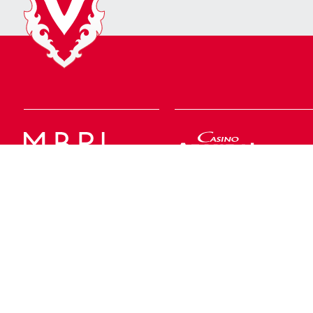
Geschäftsstelle
Rheinpark Stadion
Postfach 158
T +423 375 18 00
Lettstrasse 74
9490 Vaduz
info@fcvaduz.li