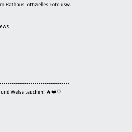
m Rathaus, offizielles Foto usw.
iews
----------------------------------
 und Weiss tauchen! 🔥❤️🤍