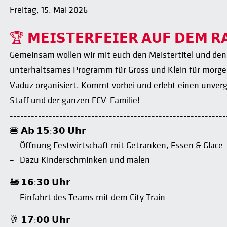
Freitag, 15. Mai 2026
🏆 𝗠𝗘𝗜𝗦𝗧𝗘𝗥𝗙𝗘𝗜𝗘𝗥 𝗔𝗨𝗙 𝗗𝗘𝗠 𝗥
Gemeinsam wollen wir mit euch den Meistertitel und den 
unterhaltsames Programm für Gross und Klein für morgen
Vaduz organisiert. Kommt vorbei und erlebt einen unve
Staff und der ganzen FCV-Familie!
-------------------------------------------------------------
🍔 𝗔𝗯 𝟭𝟱:𝟯𝟬 𝗨𝗵𝗿
Öffnung Festwirtschaft mit Getränken, Essen & Glace
Dazu Kinderschminken und malen
🚂 𝟭𝟲:𝟯𝟬 𝗨𝗵𝗿
Einfahrt des Teams mit dem City Train
🥂 𝟭𝟳:𝟬𝟬 𝗨𝗵𝗿