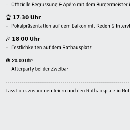
Offizielle Begrüssung & Apéro mit dem Bürgermeister i
🏆 𝟭𝟳:𝟯𝟬 𝗨𝗵𝗿
Pokalpräsentation auf dem Balkon mit Reden & Interv
🎉 𝟭𝟴:𝟬𝟬 𝗨𝗵𝗿
Festlichkeiten auf dem Rathausplatz
🪩 𝟮𝟬:𝟬𝟬 𝗨𝗵𝗿
Afterparty bei der Zweibar
-------------------------------------------------------------
Lasst uns zusammen feiern und den Rathausplatz in Rot